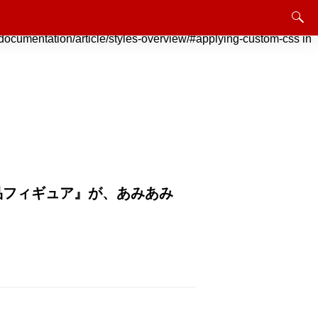
instead. Jetpack でのカスタム CSS のサポートは終了しました。
rticle/styles-overview/#applying-custom-css in
完成品フィギュア』が、あみあみ