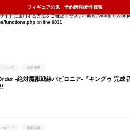
フィギュアの鬼 予約情報/新作速報
nce version jetpack-13.5! Use WordPress Custom CSS 
ご確認ください: https://wordpress.org/documentation/a
es/functions.php
on line
6031
ィギュア
新着記事
nd Order -絶対魔獣戦線バビロニア-『キングゥ 
!
ィギュア
新着記事