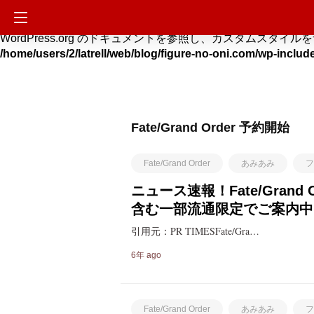
Deprecated
: Hook custom_css_loaded is deprecated si
WordPress.org のドキュメントを参照し、カスタムスタイルをサイトに適用する方法を
/home/users/2/latrell/web/blog/figure-no-oni.com/wp-includ
Fate/Grand Order 予約開始
Fate/Grand Order
あみあみ
フ
ニュース速報！Fate/Gra
含む一部流通限定でご案内中!
引用元：PR TIMESFate/Gra…
6年 ago
Fate/Grand Order
あみあみ
フ