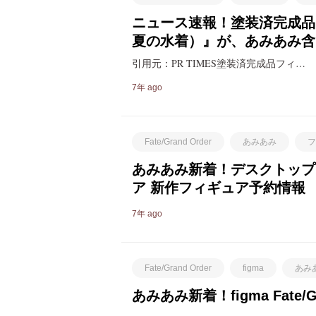
ニュース速報！塗装済完成品フィギ
夏の水着）』が、あみあみ含
引用元：PR TIMES塗装済完成品フィ…
7年 ago
Fate/Grand Order
あみあみ
フ
あみあみ新着！デスクトップアス
ア 新作フィギュア予約情報
7年 ago
Fate/Grand Order
figma
あみ
あみあみ新着！figma Fate