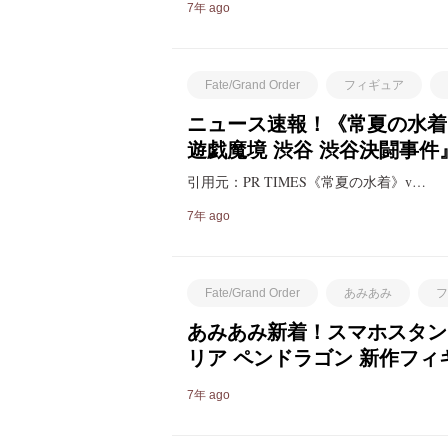
7年 ago
Fate/Grand Order
フィギュア
ニュース速報！《常夏の水着》ve
遊戯魔境 渋谷 渋谷決闘事
引用元：PR TIMES《常夏の水着》v…
7年 ago
Fate/Grand Order
あみあみ
フ
あみあみ新着！スマホスタンド美少
リア ペンドラゴン 新作フィ
7年 ago