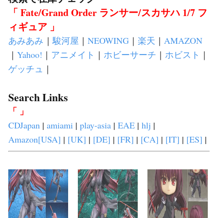
「 Fate/Grand Order ランサー/スカサハ 1/7 フ
ィギュア 」
あみあみ
｜
駿河屋
｜
NEOWING
｜
楽天
｜
AMAZON
｜
Yahoo!
｜
アニメイト
｜
ホビーサーチ
｜
ホビスト
｜
ゲッチュ
｜
Search Links
「 」
CDJapan
|
amiami
|
play-asia
|
EAE
|
hlj
|
Amazon[USA]
|
[UK]
|
[DE]
|
[FR]
|
[CA]
|
[IT]
|
[ES]
|