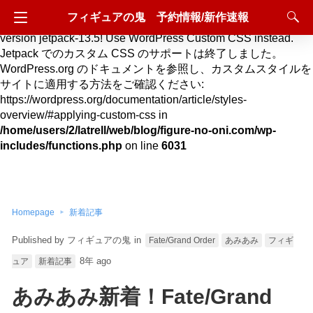
フィギュアの鬼 予約情報/新作速報
Deprecated
: Hook custom_css_loaded is deprecated since
version jetpack-13.5! Use WordPress Custom CSS instead.
Jetpack でのカスタム CSS のサポートは終了しました。
WordPress.org のドキュメントを参照し、カスタムスタイルを
サイトに適用する方法をご確認ください:
https://wordpress.org/documentation/article/styles-
overview/#applying-custom-css in
/home/users/2/latrell/web/blog/figure-no-oni.com/wp-
includes/functions.php
on line
6031
Homepage
新着記事
フィギュアの鬼
in
Fate/Grand Order
あみあみ
フィギ
8年 ago
ュア
新着記事
あみあみ新着！Fate/Grand