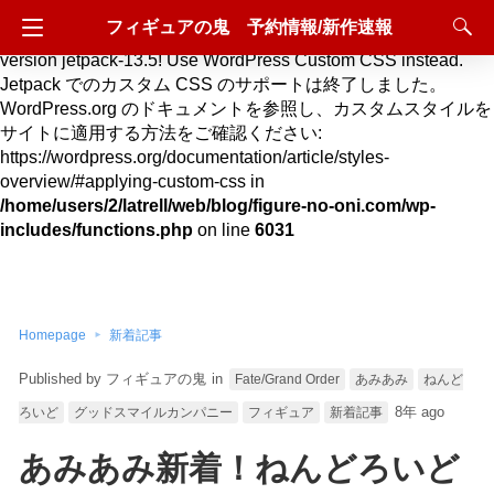
フィギュアの鬼 予約情報/新作速報
Deprecated
: Hook custom_css_loaded is deprecated since
version jetpack-13.5! Use WordPress Custom CSS instead.
Jetpack でのカスタム CSS のサポートは終了しました。
WordPress.org のドキュメントを参照し、カスタムスタイルを
サイトに適用する方法をご確認ください:
https://wordpress.org/documentation/article/styles-
overview/#applying-custom-css in
/home/users/2/latrell/web/blog/figure-no-oni.com/wp-
includes/functions.php
on line
6031
Homepage
新着記事
フィギュアの鬼
in
Fate/Grand Order
あみあみ
ねんど
8年 ago
ろいど
グッドスマイルカンパニー
フィギュア
新着記事
あみあみ新着！ねんどろいど