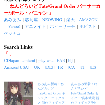
「 ねんどろいど Fate/Grand Order バーサーカ
ー/ポール・バニヤン 」
あみあみ
｜
駿河屋
｜
NEOWING
｜
楽天
｜
AMAZON
｜
Yahoo!
｜
アニメイト
｜
ホビーサーチ
｜
ホビスト
｜
ゲッチュ
｜
Search Links
「 」
CDJapan
|
amiami
|
play-asia
|
EAE
|
hlj
|
Amazon[USA]
|
[UK]
|
[DE]
|
[FR]
|
[CA]
|
[IT]
|
[ES]
|
あみあみ新着！ね
あみあみ新着！ね
んどろいど
んどろいど
Fate/Grand Order キ
Fate/Grand Order セ
ャスター/ニトクリ
イバー/宮本武蔵 新
ス 新作フィギュア
作フィギュア予約