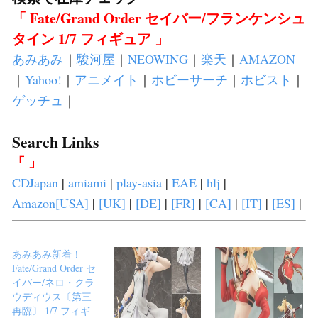
「 Fate/Grand Order セイバー/フランケンシュ
タイン 1/7 フィギュア 」
あみあみ
｜
駿河屋
｜
NEOWING
｜
楽天
｜
AMAZON
｜
Yahoo!
｜
アニメイト
｜
ホビーサーチ
｜
ホビスト
｜
ゲッチュ
｜
Search Links
「 」
CDJapan
|
amiami
|
play-asia
|
EAE
|
hlj
|
Amazon[USA]
|
[UK]
|
[DE]
|
[FR]
|
[CA]
|
[IT]
|
[ES]
|
あみあみ新着！
Fate/Grand Order セ
イバー/ネロ・クラ
ウディウス〔第三
再臨〕 1/7 フィギ