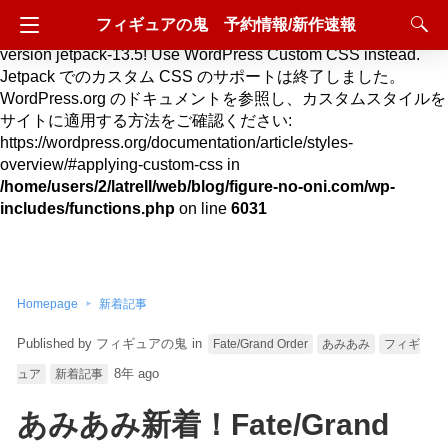
フィギュアの鬼 予約情報/新作速報
Deprecated
: Hook custom_css_loaded is deprecated since
version jetpack-13.5! Use WordPress Custom CSS instead.
Jetpack でのカスタム CSS のサポートは終了しました。
WordPress.org のドキュメントを参照し、カスタムスタイルを
サイトに適用する方法をご確認ください:
https://wordpress.org/documentation/article/styles-
overview/#applying-custom-css in
/home/users/2/latrell/web/blog/figure-no-oni.com/wp-
includes/functions.php
on line
6031
Homepage
新着記事
フィギュアの鬼
in
Fate/Grand Order
あみあみ
フィギ
8年 ago
ュア
新着記事
あみあみ新着！Fate/Grand