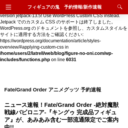
フィギュアの鬼 予約情報/新作速報
Deprecated
: Hook custom_css_loaded is deprecated since
version jetpack-13.5! Use WordPress Custom CSS instead.
Jetpack でのカスタム CSS のサポートは終了しました。
WordPress.org のドキュメントを参照し、カスタムスタイルを
サイトに適用する方法をご確認ください:
https://wordpress.org/documentation/article/styles-
overview/#applying-custom-css in
/home/users/2/latrell/web/blog/figure-no-oni.com/wp-
includes/functions.php
on line
6031
Fate/Grand Order アニメグッツ 予約速報
ニュース速報！Fate/Grand Order -絶対魔獣
戦線バビロニア-『キングゥ 完成品フィギュ
ア』が、あみあみ含む一部流通限定でご案内
中!!