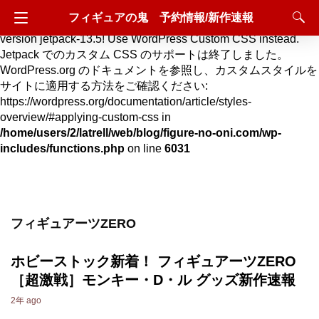
フィギュアの鬼 予約情報/新作速報
Deprecated
: Hook custom_css_loaded is deprecated since
version jetpack-13.5! Use WordPress Custom CSS instead.
Jetpack でのカスタム CSS のサポートは終了しました。
WordPress.org のドキュメントを参照し、カスタムスタイルを
サイトに適用する方法をご確認ください:
https://wordpress.org/documentation/article/styles-
overview/#applying-custom-css in
/home/users/2/latrell/web/blog/figure-no-oni.com/wp-
includes/functions.php
on line
6031
フィギュアーツZERO
ホビーストック新着！ フィギュアーツZERO
［超激戦］モンキー・D・ル グッズ新作速報
2年 ago