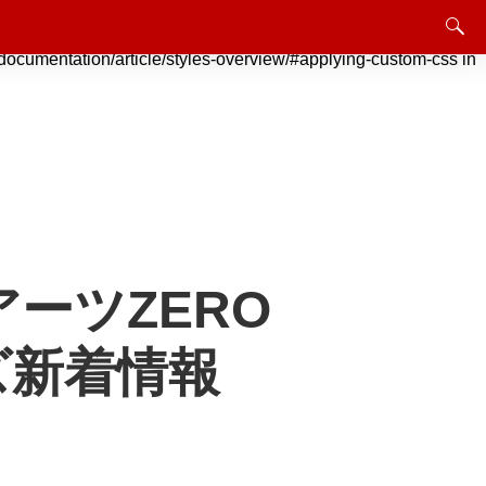
instead. Jetpack でのカスタム CSS のサポートは終了しました。
rticle/styles-overview/#applying-custom-css in
ーツZERO
ズ新着情報