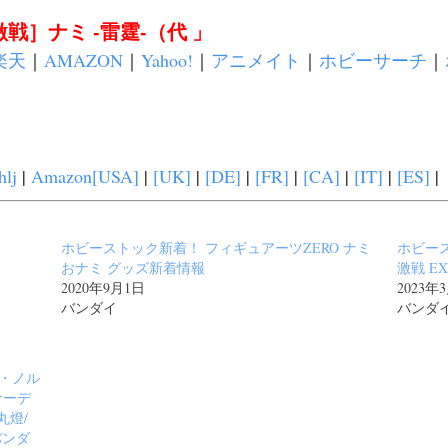
激戦］ナミ -雷霆-（代 」
楽天
｜
AMAZON
｜
Yahoo!
｜
アニメイト
｜
ホビーサーチ
｜
hlj
|
Amazon[USA]
|
[UK]
|
[DE]
|
[FR]
|
[CA]
|
[IT]
|
[ES]
|
ホビーストック新着！ フィギュアーツZERO ナミ
ホビース
おナミ グッズ新着情報
激戦 EX
2020年9月1日
2023年
バンダイ
バンダ
ィ・ノル
サーデ
丸燈/
バンダ