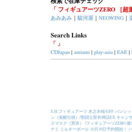
検索で在庫チェック
「 フィギュアーツZERO ［超
あみあみ
｜
駿河屋
｜
NEOWING
｜
Search Links
「 」
CDJapan
|
amiami
|
play-asia
|
EAE
|
S.H.フィギュアーツ 木之本桜/GFF バンシ
ン（覚醒仕様）/聖闘士聖衣神話EX キャン
スマスク（冥衣） /フィギュアーツZERO 膝
ナミ ミルキーボール 10月30日予約開始！ 