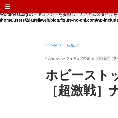
Deprecated
: Hook custom_css_loaded is deprecated si
WordPress.org のドキュメントを参照し、カスタムスタイルをサイトに適用する方法を
/home/users/2/latrell/web/blog/figure-no-oni.com/wp-includ
Homepage
新着記事
フィギュアの鬼
in
バンダイ
フ
ホビーストッ
［超激戦］ナ