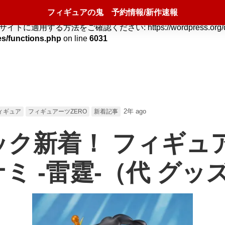
フィギュアの鬼 予約情報/新作速報
nce version jetpack-13.5! Use WordPress Custom CSS 
ご確認ください: https://wordpress.org/documentation/a
es/functions.php
on line
6031
2年 ago
ィギュア
フィギュアーツZERO
新着記事
ク新着！ フィギュア
ミ -雷霆-（代 グッ