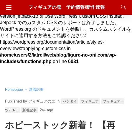
フィギュアの鬼 予約情報/新作速報
Deprecated
: Hook custom_css_loaded is deprecated since
version jetpack-13.5! Use WordPress Custom CSS instead.
Jetpack でのカスタム CSS のサポートは終了しました。
WordPress.org のドキュメントを参照し、カスタムスタイルを
サイトに適用する方法をご確認ください:
https://wordpress.org/documentation/article/styles-
overview/#applying-custom-css in
/home/users/2/latrell/web/blog/figure-no-oni.com/wp-
includes/functions.php
on line
6031
Homepage
新着記事
フィギュアの鬼
in
バンダイ
フィギュア
フィギュアー
2年 ago
ツZERO
新着記事
ホビーストック新着！ 【再