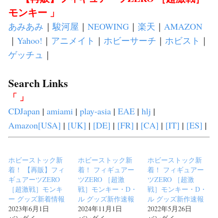
モンキー 」
あみあみ
｜
駿河屋
｜
NEOWING
｜
楽天
｜
AMAZON
｜
Yahoo!
｜
アニメイト
｜
ホビーサーチ
｜
ホビスト
｜
ゲッチュ
｜
Search Links
「 」
CDJapan
|
amiami
|
play-asia
|
EAE
|
hlj
|
Amazon[USA]
|
[UK]
|
[DE]
|
[FR]
|
[CA]
|
[IT]
|
[ES]
|
ホビーストック新
ホビーストック新
ホビーストック新
着！ 【再販】フィ
着！ フィギュアー
着！ フィギュアー
ギュアーツZERO
ツZERO ［超激
ツZERO ［超激
［超激戦］モンキ
戦］モンキー・D・
戦］モンキー・D・
ー グッズ新着情報
ル グッズ新作速報
ル グッズ新作速報
2023年6月1日
2024年11月1日
2022年5月26日