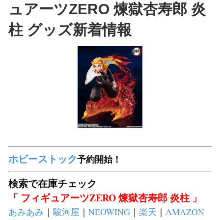
ュアーツZERO 煉獄杏寿郎 炎
柱 グッズ新着情報
ホビーストック
予約開始！
検索で在庫チェック
「 フィギュアーツZERO 煉獄杏寿郎 炎柱 」
あみあみ
｜
駿河屋
｜
NEOWING
｜
楽天
｜
AMAZON