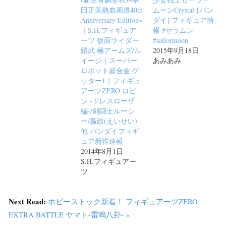
田正美熱血画道40th
ムーンCrystal-[バン
Anniversary Edition~
ダイ] フィギュア情
｜S.H.フィギュア
報 #セラムン
ーツ 仮面ライダー
#sailormoon
鎧武 極アームズ/ル
2015年9月18日
イージ｜スーパー
あみあみ
ロボット超合金 ゲ
ッター1｜フィギュ
アーツZERO ロビ
ン -ドレスローザ
編-/剣闘士ルーシ
ー/嬴政(えいせい)
他 バンダイフィギ
ュア新作速報
2014年8月1日
S.H.フィギュアー
ツ
Next Read:
ホビーストック新着！ フィギュアーツZERO
EXTRA BATTLE ヤマト-雷鳴八卦- »