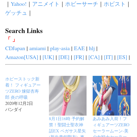
｜
Yahoo!
｜
アニメイト
｜
ホビーサーチ
｜
ホビスト
｜
ゲッチュ
｜
Search Links
「 」
CDJapan
|
amiami
|
play-asia
|
EAE
|
hlj
|
Amazon[USA]
|
[UK]
|
[DE]
|
[FR]
|
[CA]
|
[IT]
|
[ES]
|
ホビーストック新
着！ フィギュアー
ツZERO 煉獄杏寿
郎 炎の呼吸
2020年12月2日
バンダイ
8月1日16時 予約解
あみあみ入荷！フ
禁！聖闘士聖衣神
ィギュアーツZERO
話EX ペガサス星矢
セーラームーン-美
(新生青銅聖衣)~車
少女戦士セーラー