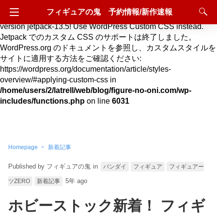
フィギュアの鬼 予約情報/新作速報
Deprecated
: Hook custom_css_loaded is deprecated since
version jetpack-13.5! Use WordPress Custom CSS instead.
Jetpack でのカスタム CSS のサポートは終了しました。
WordPress.org のドキュメントを参照し、カスタムスタイルを
サイトに適用する方法をご確認ください:
https://wordpress.org/documentation/article/styles-
overview/#applying-custom-css in
/home/users/2/latrell/web/blog/figure-no-oni.com/wp-
includes/functions.php
on line
6031
Homepage
新着記事
フィギュアの鬼
in
バンダイ
フィギュア
フィギュアー
5年 ago
ツZERO
新着記事
ホビーストック新着！ フィギ