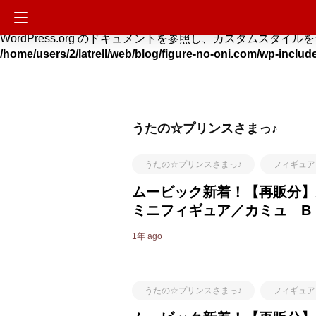
Deprecated
: Hook custom_css_loaded is deprecated si
WordPress.org のドキュメントを参照し、カスタムスタイルをサイトに適用する方法を
/home/users/2/latrell/web/blog/figure-no-oni.com/wp-includ
うたの☆プリンスさまっ♪
うたの☆プリンスさまっ♪
フィギュア
ムービック新着！【再販分】劇場
ミニフィギュア／カミュ B
1年 ago
うたの☆プリンスさまっ♪
フィギュア