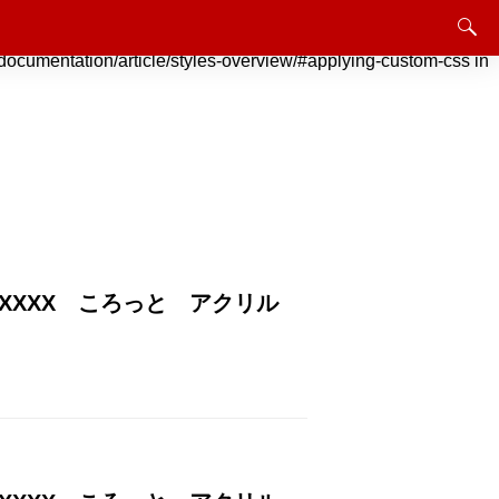
instead. Jetpack でのカスタム CSS のサポートは終了しました。
rticle/styles-overview/#applying-custom-css in
 XXXX ころっと アクリル