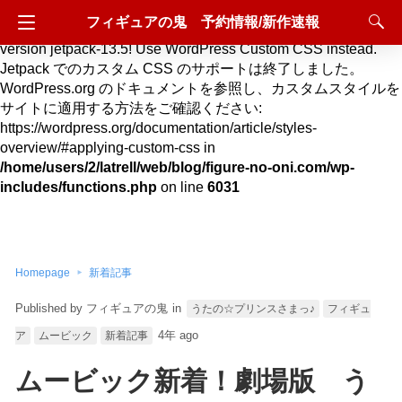
フィギュアの鬼 予約情報/新作速報
Deprecated
: Hook custom_css_loaded is deprecated since
version jetpack-13.5! Use WordPress Custom CSS instead.
Jetpack でのカスタム CSS のサポートは終了しました。
WordPress.org のドキュメントを参照し、カスタムスタイルを
サイトに適用する方法をご確認ください:
https://wordpress.org/documentation/article/styles-
overview/#applying-custom-css in
/home/users/2/latrell/web/blog/figure-no-oni.com/wp-
includes/functions.php
on line
6031
Homepage
新着記事
フィギュアの鬼
in
うたの☆プリンスさまっ♪
フィギュ
4年 ago
ア
ムービック
新着記事
ムービック新着！劇場版 う