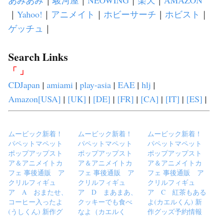
あみあみ
｜
駿河屋
｜
NEOWING
｜
楽天
｜
AMAZON
｜
Yahoo!
｜
アニメイト
｜
ホビーサーチ
｜
ホビスト
｜
ゲッチュ
｜
Search Links
「 」
CDJapan
|
amiami
|
play-asia
|
EAE
|
hlj
|
Amazon[USA]
|
[UK]
|
[DE]
|
[FR]
|
[CA]
|
[IT]
|
[ES]
|
ムービック新着！
ムービック新着！
ムービック新着！
パペットマペット
パペットマペット
パペットマペット
ポップアップスト
ポップアップスト
ポップアップスト
ア＆アニメイトカ
ア＆アニメイトカ
ア＆アニメイトカ
フェ 事後通販 ア
フェ 事後通販 ア
フェ 事後通販 ア
クリルフィギュ
クリルフィギュ
クリルフィギュ
ア A おまたせ、
ア D まあまあ、
ア C 紅茶もある
コーヒー入ったよ
クッキーでも食べ
よ(カエルくん) 新
(うしくん) 新作グ
なよ（カエルく
作グッズ予約情報