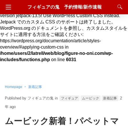
フィギュアの鬼 予約情報/新作速報
Deprecated
: Hook custom_css_loaded is deprecated since
version jetpack-13.5! Use WordPress Custom CSS instead.
Jetpack でのカスタム CSS のサポートは終了しました。
WordPress.org のドキュメントを参照し、カスタムスタイルを
サイトに適用する方法をご確認ください:
https://wordpress.org/documentation/article/styles-
overview/#applying-custom-css in
/home/users/2/latrell/web/blog/figure-no-oni.com/wp-
includes/functions.php
on line
6031
Homepage
新着記事
フィギュアの鬼
in
2
フィギュア
ムービック
新着記事
年 ago
ムービック新着！パペットマ