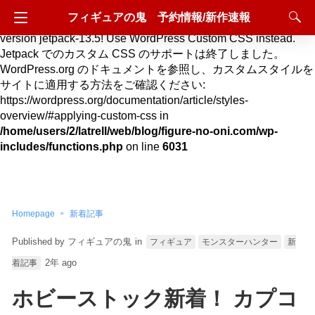
フィギュアの鬼 予約情報/新作速報
Deprecated
: Hook custom_css_loaded is deprecated since
version jetpack-13.5! Use WordPress Custom CSS instead.
Jetpack でのカスタム CSS のサポートは終了しました。
WordPress.org のドキュメントを参照し、カスタムスタイルを
サイトに適用する方法をご確認ください:
https://wordpress.org/documentation/article/styles-
overview/#applying-custom-css in
/home/users/2/latrell/web/blog/figure-no-oni.com/wp-
includes/functions.php
on line
6031
Homepage
新着記事
フィギュアの鬼
in
フィギュア
モンスターハンター
新
2年 ago
着記事
ホビーストック新着！ カプコ