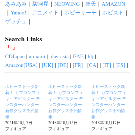
あみあみ
｜
駿河屋
｜
NEOWING
｜
楽天
｜
AMAZON
｜
Yahoo!
｜
アニメイト
｜
ホビーサーチ
｜
ホビスト
｜
ゲッチュ
｜
Search Links
「 」
CDJapan
|
amiami
|
play-asia
|
EAE
|
hlj
|
Amazon[USA]
|
[UK]
|
[DE]
|
[FR]
|
[CA]
|
[IT]
|
[ES]
|
ホビーストック新
ホビーストック新
ホビーストック新
着！ カプコンフィ
着！ カプコンフィ
着！ カプコンフィ
ギュアビルダー モ
ギュアビルダー モ
ギュアビルダー モ
ンスターハンター
ンスターハンター
ンスターハンター
新作グッズ予約情
新作グッズ予約情
新作グッズ予約情
報
報
報
2021年10月7日
2018年10月15日
2018年10月17日
フィギュア
フィギュア
フィギュア