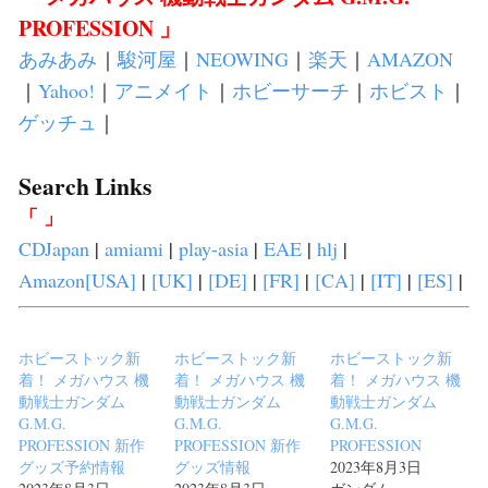
PROFESSION 」
あみあみ
｜
駿河屋
｜
NEOWING
｜
楽天
｜
AMAZON
｜
Yahoo!
｜
アニメイト
｜
ホビーサーチ
｜
ホビスト
｜
ゲッチュ
｜
Search Links
「 」
CDJapan
|
amiami
|
play-asia
|
EAE
|
hlj
|
Amazon[USA]
|
[UK]
|
[DE]
|
[FR]
|
[CA]
|
[IT]
|
[ES]
|
ホビーストック新
ホビーストック新
ホビーストック新
着！ メガハウス 機
着！ メガハウス 機
着！ メガハウス 機
動戦士ガンダム
動戦士ガンダム
動戦士ガンダム
G.M.G.
G.M.G.
G.M.G.
PROFESSION 新作
PROFESSION 新作
PROFESSION
グッズ予約情報
グッズ情報
2023年8月3日