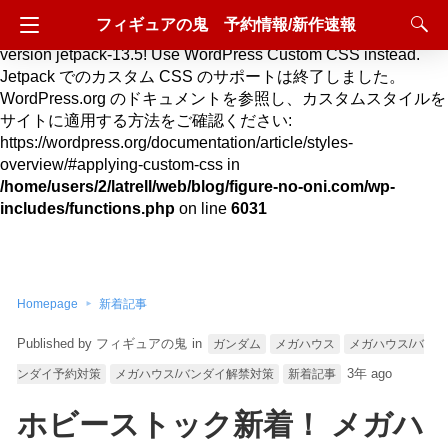
フィギュアの鬼 予約情報/新作速報
Deprecated
: Hook custom_css_loaded is deprecated since
version jetpack-13.5! Use WordPress Custom CSS instead.
Jetpack でのカスタム CSS のサポートは終了しました。
WordPress.org のドキュメントを参照し、カスタムスタイルを
サイトに適用する方法をご確認ください:
https://wordpress.org/documentation/article/styles-
overview/#applying-custom-css in
/home/users/2/latrell/web/blog/figure-no-oni.com/wp-
includes/functions.php
on line
6031
Homepage
新着記事
フィギュアの鬼
in
ガンダム
メガハウス
メガハウス/バ
3年 ago
ンダイ予約対策
メガハウス/バンダイ解禁対策
新着記事
ホビーストック新着！ メガハ