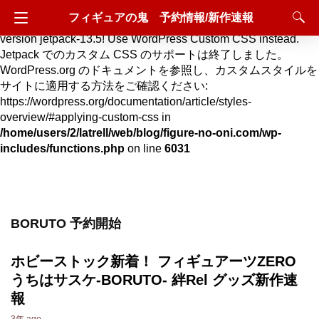
フィギュアの鬼 予約情報/新作速報
Deprecated
: Hook custom_css_loaded is deprecated since
version jetpack-13.5! Use WordPress Custom CSS instead.
Jetpack でのカスタム CSS のサポートは終了しました。
WordPress.org のドキュメントを参照し、カスタムスタイルを
サイトに適用する方法をご確認ください:
https://wordpress.org/documentation/article/styles-
overview/#applying-custom-css in
/home/users/2/latrell/web/blog/figure-no-oni.com/wp-
includes/functions.php
on line
6031
BORUTO 予約開始
ホビーストック新着！ フィギュアーツZERO
うちはサスケ-BORUTO- 絆Rel グッズ新作速
報