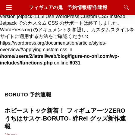
フィギュアの鬼 予約情報/新作速報
Deprecated
: Hook custom_css_loaded is deprecated since
version jetpack-13.5! Use WordPress Custom CSS instead.
Jetpack でのカスタム CSS のサポートは終了しました。
WordPress.org のドキュメントを参照し、カスタムスタイルを
サイトに適用する方法をご確認ください:
https://wordpress.org/documentation/article/styles-
overview/#applying-custom-css in
/home/users/2/latrell/web/blog/figure-no-oni.com/wp-
includes/functions.php
on line
6031
BORUTO 予約速報
ホビーストック新着！ フィギュアーツZERO
うちはサスケ-BORUTO- 絆Rel グッズ新作速
報