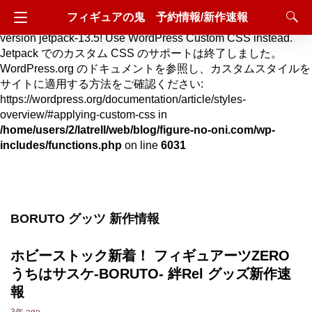
フィギュアの鬼 予約情報/新作速報
Deprecated
: Hook custom_css_loaded is deprecated since
version jetpack-13.5! Use WordPress Custom CSS instead.
Jetpack でのカスタム CSS のサポートは終了しました。
WordPress.org のドキュメントを参照し、カスタムスタイルを
サイトに適用する方法をご確認ください:
https://wordpress.org/documentation/article/styles-
overview/#applying-custom-css in
/home/users/2/latrell/web/blog/figure-no-oni.com/wp-
includes/functions.php
on line
6031
BORUTO グッツ 新作情報
ホビーストック新着！ フィギュアーツZERO
うちはサスケ-BORUTO- 絆Rel グッズ新作速
報